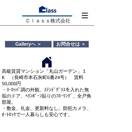
​Ｃｌａｓｓ株式会社
Real estate infomation
Galleryへ ＞
お問合せは ＞
高級賃貸マンション「丸山ガーデン」１
K （長崎市本石灰町6番24号） 賃料
50,000円
・ﾖｰﾛｯﾊﾟ調の外観、ｽﾃﾝﾄﾞｸﾞﾗｽを入れた無
垢のドア、ﾍﾘﾝﾎﾞｰﾝ貼りのﾌﾛｰﾘﾝｸﾞ、全戸角
部屋。
・敷金、礼金、更新料なし。防犯カメラ、
ｵｰﾄﾛｯｸで一人暮らしも安心です。